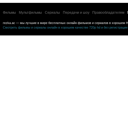
Фильмы
Мультфильмы
Сериалы
Передачи и шоу
Правообладателям
rezka.ac — мы лучшие в мире бесплатных онлайн фильмов и сериалов в хорошем H
Смотреть фильмы и сериалы онлайн в хорошем качестве 720p hd и без регистрации