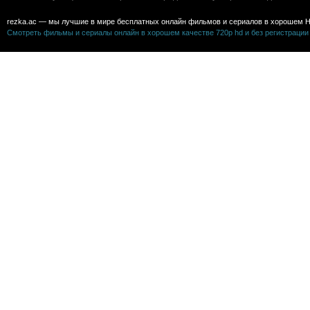
rezka.ac — мы лучшие в мире бесплатных онлайн фильмов и сериалов в хорошем H
Смотреть фильмы и сериалы онлайн в хорошем качестве 720p hd и без регистрации