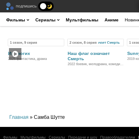
ПОДПИШИСЬ
Фильмы
Сериалы
Мультфильмы
Аниме
Новин
1 сезон, 9 серия
2 сезон, 8 серия
1 сез
Сериал
Сериал
Из многих
Наш флаг означает
Sunn
Смерть
2025 фантастика, драма
2019 к
2022 боевик, мелодрама, комедия,
приключения, биография, история
Главная
» Самба Шутте
Фильмы
Мультфильмы
Сериалы
Передачи и шоу
Правообладателям