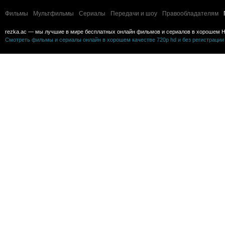
Фильмы
Мультфильмы
Сериалы
Передачи и шоу
Правообладателям
rezka.ac — мы лучшие в мире бесплатных онлайн фильмов и сериалов в хорошем H
Смотреть фильмы и сериалы онлайн в хорошем качестве 720p hd и без регистрации