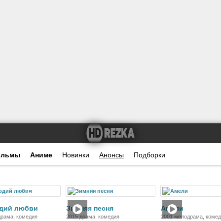
ильмы
Аниме
Новинки
Анонсы
Подборки
Фильм
Фильм
Ф
одий любви
Зимняя песня
Амели
драма, комедия
2015 драма, комедия
2001 мелодрама, коме