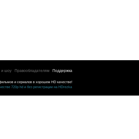
 и шоу
Правообладателям
Поддержка
фильмов и сериалов в хорошем HD качестве!
стве 720p hd и без регистрации на HDrezka