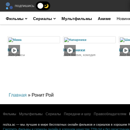
ПОДПИШИСЬ
Фильмы
Сериалы
Мультфильмы
Аниме
Новин
Фильм
Фильм
Мама
Напарники
Шам
2025 ужасы
2024 боевик, комедия
2022 б
Главная
» Ронит Рой
Фильмы
Мультфильмы
Сериалы
Передачи и шоу
Правообладателям
rezka.ac — мы лучшие в мире бесплатных онлайн фильмов и сериалов в хорошем H
Смотреть фильмы и сериалы онлайн в хорошем качестве 720p hd и без регистрации