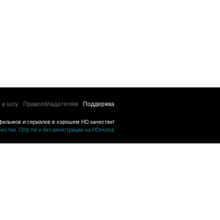
 и шоу
Правообладателям
Поддержка
фильмов и сериалов в хорошем HD качестве!
стве 720p hd и без регистрации на HDrezka