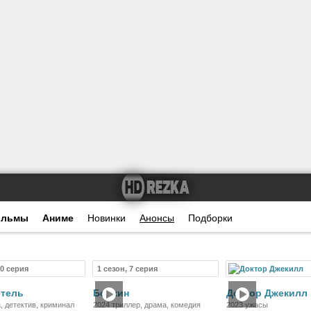
ильмы
Аниме
Новинки
Анонсы
Подборки
10 серия
1 сезон, 7 серия
Сериал
Сериал
Ф
етель
Бодкин
Доктор Джекилл
, детектив, криминал
2024 триллер, драма, комедия
2023 ужасы