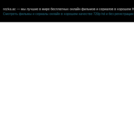
rezka.ac — мы лучшие в мире бесплатных онлайн фильмов и сериалов в хорошем H
Смотреть фильмы и сериалы онлайн в хорошем качестве 720p hd и без регистрации