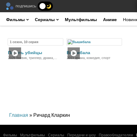
ПОДПИШИСЬ
Фильмы
Сериалы
Мультфильмы
Аниме
Новин
1 сезон, 10 серия
Сериал
Фильм
Память убийцы
Вышибала
2026 боевик, триллер, драма,
2011 драма, комедия, спорт
криминал
Главная
» Ричард Кларкин
Фильмы
Мультфильмы
Сериалы
Передачи и шоу
Правообладателям