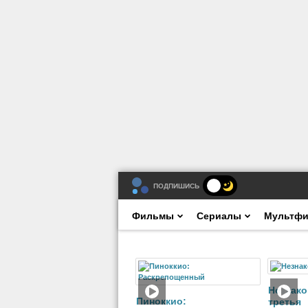
ПОДПИШИСЬ
Фильмы
Сериалы
Мультф
Фильм
Незнако
Пиноккио:
третья