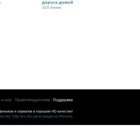
дорога домой
ы
2025 боевик
 и шоу
Правообладателям
Поддержка
фильмов и сериалов в хорошем HD качестве!
стве 720p hd и без регистрации на HDrezka