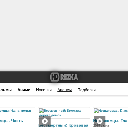
ильмы
Аниме
Новинки
Анонсы
Подборки
Фильм
Фильм
Ф
мцы: Часть
Незнакомцы. Гла
Бессмертный: Кровавая
2025 ужасы