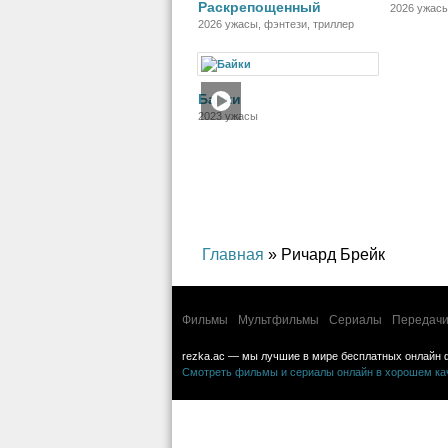
Раскрепощенный
2026 ужас
2026 ужасы, фэнтези, триллер
Фильм
Байки
2023 ужасы
Главная
» Ричард Брейк
Фильмы
Мультфильмы
Сериалы
Передачи
rezka.ac — мы лучшие в мире бесплатных онлайн 
Смотреть фильмы и сериалы онлайн в хорошем каче