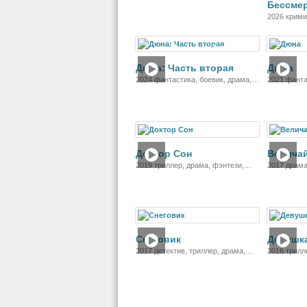
Бессме
2026 крими
Фильм
Дюна: Часть вторая
Дюна
2024 фантастика, боевик, драма,
2021 фанта
приключения
приключен
Фильм
Доктор Сон
Велича
2019 триллер, драма, фэнтези,
2017 драма
ужасы
Фильм
Снеговик
Девушка
2017 детектив, триллер, драма,
2016 трилл
криминал
криминал