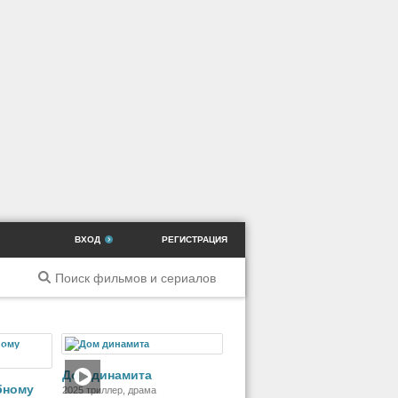
ВХОД
РЕГИСТРАЦИЯ
ильм
Фильм
Дом динамита
бному
2025 триллер, драма