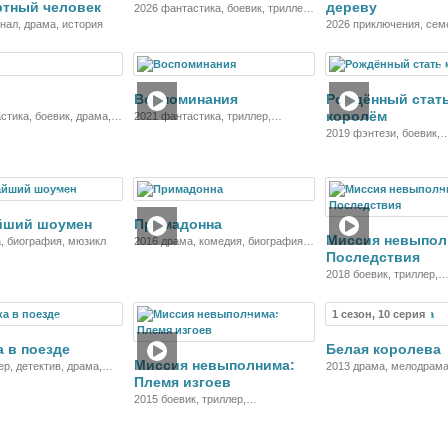
ртный человек
дереву
2026 фантастика, боевик, триллер,
нал, драма, история
драма, криминал, детектив
2026 приключения, сем
фэнтези
Фильм
Фильм
Ф
Воспоминания
Рождённый стат
королём
стика, боевик, драма,
2021 фантастика, триллер,
ия
мелодрама, детектив
2019 фэнтези, боевик,
приключения, семейны
Фильм
Фильм
Ф
йший шоумен
Примадонна
Миссия невыпол
, биография, мюзикл
2016 драма, комедия, биография,
Последствия
музыка
2018 боевик, триллер,
приключения
1 сезон, 10 серия
Фильм
Фильм
Се
 в поезде
Белая королева
Миссия невыполнима:
ер, детектив, драма,
2013 драма, мелодрама
Племя изгоев
история
2015 боевик, триллер,
приключения