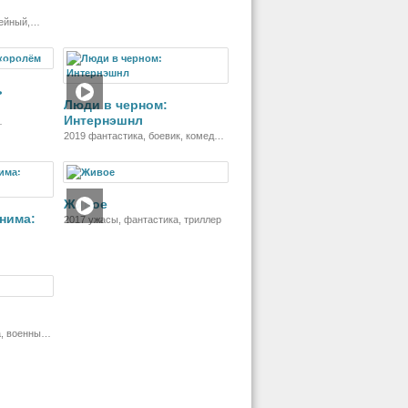
ейный,
ильм
Фильм
ь
Люди в черном:
Интернэшнл
й
2019 фантастика, боевик, комедия,
приключения
ильм
Фильм
Живое
нима:
2017 ужасы, фантастика, триллер
риал
, военный,