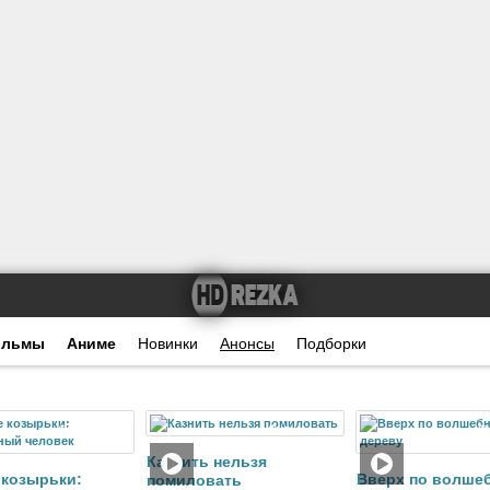
ильмы
Аниме
Новинки
Анонсы
Подборки
Фильм
Фильм
Ф
Казнить нельзя
 козырьки:
Вверх по волше
помиловать