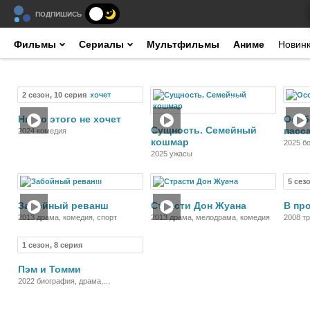
ПОДПИШИСЬ
Фильмы
Сериалы
Мультфильмы
Аниме
Новин
2 сезон, 10 серия
Сериал
Фильм
Никто этого не хочет
Особ
Сущность. Семейный
пасс
2024 комедия
кошмар
2025 бо
2025 ужасы
кримин
5 сез
Фильм
Фильм
Забойный реванш
Страсти Дон Жуана
В пр
2013 драма, комедия, спорт
2013 драма, мелодрама, комедия
2008 т
детект
1 сезон, 8 серия
Сериал
Пэм и Томми
2022 биография, драма,
мелодрама