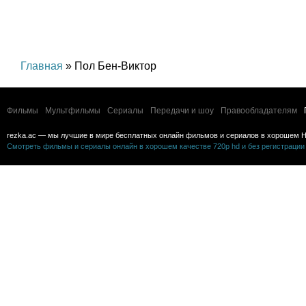
Главная
» Пол Бен-Виктор
Фильмы
Мультфильмы
Сериалы
Передачи и шоу
Правообладателям
rezka.ac — мы лучшие в мире бесплатных онлайн фильмов и сериалов в хорошем H
Смотреть фильмы и сериалы онлайн в хорошем качестве 720p hd и без регистрации