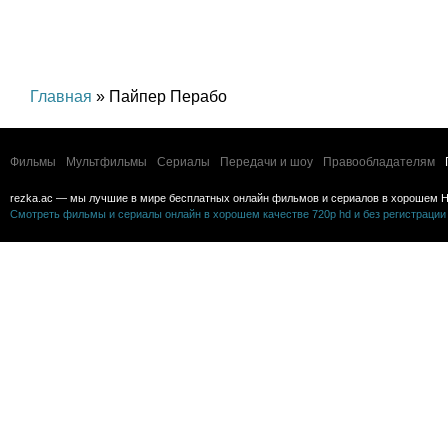
Главная
» Пайпер Перабо
Фильмы
Мультфильмы
Сериалы
Передачи и шоу
Правообладателям
rezka.ac — мы лучшие в мире бесплатных онлайн фильмов и сериалов в хорошем H
Смотреть фильмы и сериалы онлайн в хорошем качестве 720p hd и без регистрации