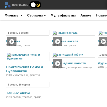
ПОДПИШИСЬ
Фильмы
Сериалы
Мультфильмы
Аниме
Новин
1 сезон, 6 серия
Сериал
Фильм
Бабочка
Падение ангела
Черн
2025 боевик, триллер
2019 боевик, триллер
2016 т
1 сез
Мультфильм
Фильм
Бар «Гадкий койот»
Дурн
Приключения Рокки и
2000 драма, мелодрама, комедия,
2016 т
Буллвинкля
музыка
2000 мультфильм, фэнтези,
комедия, приключения, семейный
5 сезон, 16 серия
Сериал
Тайные связи
2010 боевик, триллер, драма,
криминал, детектив