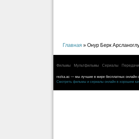
Главная
» Онур Берк Арсланогл
Фильмы
Мультфильмы
Сериалы
Передачи
rezka.ac — мы лучшие в мире бесплатных онлайн 
Смотреть фильмы и сериалы онлайн в хорошем каче