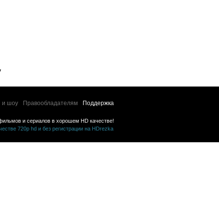
у
 и шоу
Правообладателям
Поддержка
фильмов и сериалов в хорошем HD качестве!
стве 720p hd и без регистрации на HDrezka