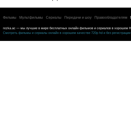
Фильмы
Мультфильмы
Сериалы
Передачи и шоу
Правообладателям
rezka.ac — мы лучшие в мире бесплатных онлайн фильмов и сериалов в хорошем H
Смотреть фильмы и сериалы онлайн в хорошем качестве 720p hd и без регистрации