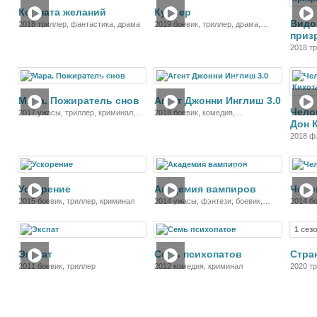
Комната желаний
Курьер
Видо
2018 триллер, фантастика, драма
2019 боевик, триллер, драма,
приз
криминал
2018 т
приклю
Фильм
Фильм
Мара. Пожиратель снов
Агент Джонни Инглиш 3.0
Чело
2017 ужасы, триллер, криминал,
2018 боевик, комедия,
Дон 
детектив
приключения
2018 ф
приклю
Фильм
Фильм
Ускорение
Академия вампиров
Чело
2015 боевик, триллер, криминал
2014 ужасы, фэнтези, боевик,
2014 б
триллер, драма, комедия, детектив
1 сез
Фильм
Фильм
Экспат
Семь психопатов
Стра
2011 боевик, триллер
2012 комедия, криминал
2020 т