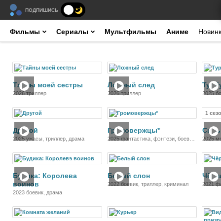
ПОДПИШИСЬ
Фильмы
Сериалы
Мультфильмы
Аниме
Новин
Фильм
Фильм
Тайны моей сестры
Ложный след
Турб
2026 триллер
2026 триллер
2025 бо
приклю
1 сез
Фильм
Фильм
Другой
Громовержцы*
Силь
2025 ужасы, триллер, драма
2025 фантастика, фэнтези, боевик,
2025 м
драма, криминал, приключения
Фильм
Фильм
Будика: Королева
Белый слон
Чёрн
воинов
2022 боевик, триллер, криминал
2021 ф
приклю
2023 боевик, драма
Фильм
Фильм