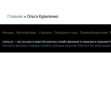
Главная
» Ольга Куриленко
Фильмы
Мультфильмы
Сериалы
Передачи и шоу
Правообладателям
rezka.ac — мы лучшие в мире бесплатных онлайн фильмов и сериалов в хорошем H
Смотреть фильмы и сериалы онлайн в хорошем качестве 720p hd и без регистрации