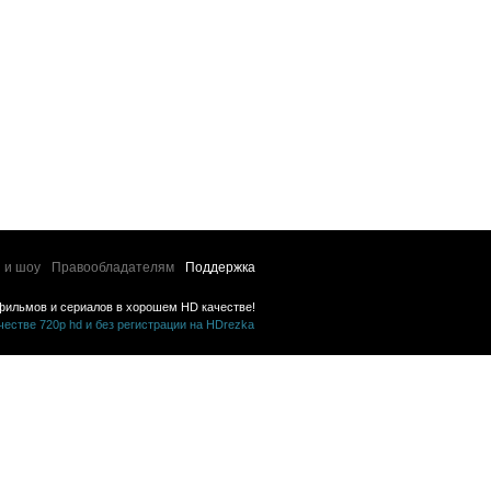
 и шоу
Правообладателям
Поддержка
фильмов и сериалов в хорошем HD качестве!
стве 720p hd и без регистрации на HDrezka