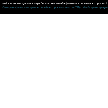
rezka.ac — мы лучшие в мире бесплатных онлайн фильмов и сериалов в хорошем H
Смотреть фильмы и сериалы онлайн в хорошем качестве 720p hd и без регистрации