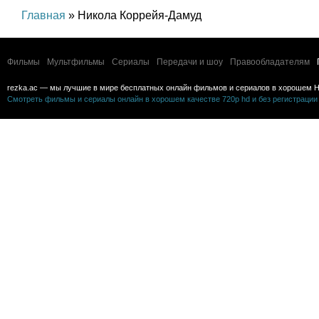
Главная
» Никола Коррейя-Дамуд
Фильмы
Мультфильмы
Сериалы
Передачи и шоу
Правообладателям
rezka.ac — мы лучшие в мире бесплатных онлайн фильмов и сериалов в хорошем H
Смотреть фильмы и сериалы онлайн в хорошем качестве 720p hd и без регистрации