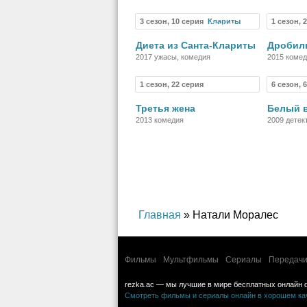
драма
3 сезон, 10 серия
1 сезон, 
Сериал
Диета из Санта-Клариты
Дробил
2017 ужасы, комедия
2015 коме
1 сезон, 22 серия
6 сезон, 
Сериал
Третья жена
Белый 
2013 комедия
2009 детек
комедия
Главная
» Натали Моралес
Фильмы
Мультфильмы
Сериалы
Передачи
rezka.ac — мы лучшие в мире бесплатных онлайн 
Смотреть фильмы и сериалы онлайн в хорошем каче