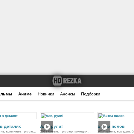
ильмы
Аниме
Новинки
Анонсы
Подборки
Фильм
Фильм
Ф
в деталях
Али, рули!
Битва полов
тив, криминал, триллер,
2019 боевик, триллер, комедия,
2017 драма, комедия, 