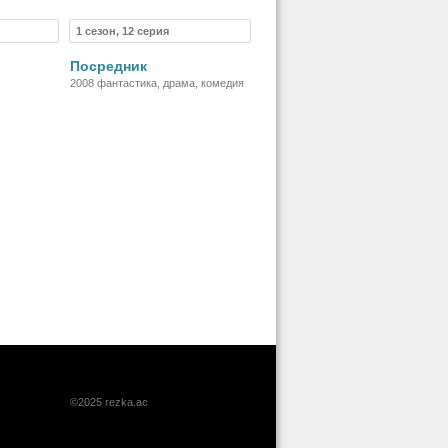
короткометражка, фэнтези,
комедия, детектив, приключения,
1 сезон, 12 серия
риал
Сериал
семейный
Посредник
2008 фантастика, драма, комедия
©2025 rezka.ac