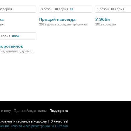
криминал
история, спорт
22 серия
3 сезон, 10 серия
1 сезон, 10 серия
Сериал
Сериал
Се
ка
Прощай навсегда
У Эбби
дия
2019 драма, комедия, криминал
2019 комедия
6 серия
воротничок
тив, криминал, драма,
 и шоу
Правообладателям
Поддержка
фильмов и сериалов в хорошем HD качестве!
стве 720p hd и без регистрации на HDrezka