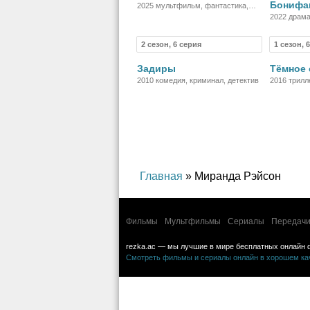
Бонифа
2025 мультфильм, фантастика,
боевик, триллер, приключения
2022 драма
детектив
2 сезон, 6 серия
1 сезон, 
Сериал
Задиры
Тёмное 
2010 комедия, криминал, детектив
2016 трилл
Главная
» Миранда Рэйсон
Фильмы
Мультфильмы
Сериалы
Передачи
rezka.ac — мы лучшие в мире бесплатных онлайн 
Смотреть фильмы и сериалы онлайн в хорошем каче