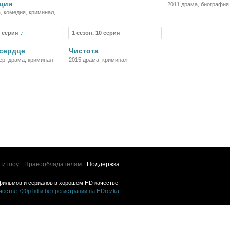
ции
биография
2011 драма, биография
, комедия, криминал,
6 серия
1 сезон, 10 серия
Сериал
Сериал
сердце
Чистота
ер, драма, криминал
2015 драма, криминал
 и шоу
Правообладателям
Поддержка
фильмов и сериалов в хорошем HD качестве!
стве 720p hd и без регистрации на HDrezka