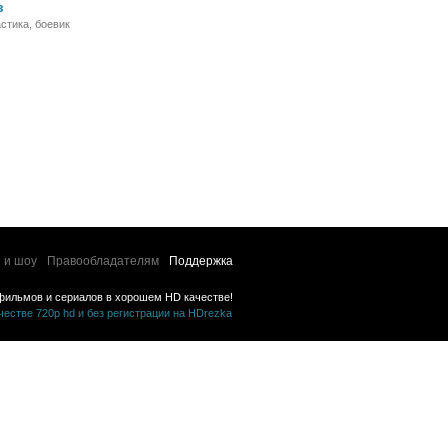
в
стика, боевик
 и шоу
Правообладателям
Поддержка
фильмов и сериалов в хорошем HD качестве!
стве 720p hd и без регистрации на HDrezka