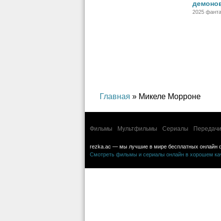
демоно
2025 фанта
Главная
» Микеле Морроне
Фильмы
Мультфильмы
Сериалы
Передачи
rezka.ac — мы лучшие в мире бесплатных онлайн 
Смотреть фильмы и сериалы онлайн в хорошем каче