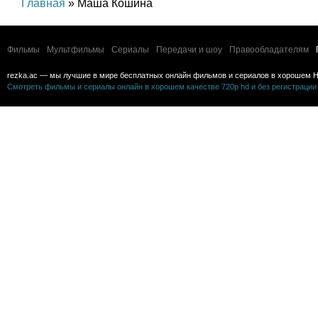
Главная
» Маша Кошина
Фильмы
Мультфильмы
Сериалы
Передачи и шоу
Правообладателям
rezka.ac — мы лучшие в мире бесплатных онлайн фильмов и сериалов в хорошем H
Смотреть фильмы и сериалы онлайн в хорошем качестве 720p hd и без регистрации