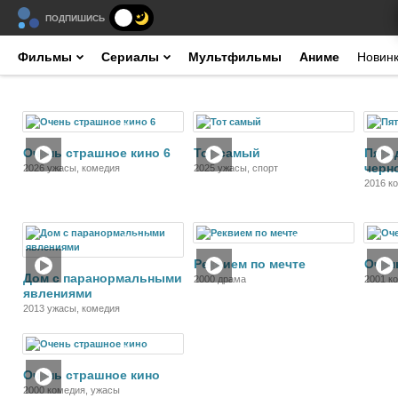
ПОДПИШИСЬ
Фильмы
Сериалы
Мультфильмы
Аниме
Новин
Фильм
Фильм
Очень страшное кино 6
Тот самый
Пять
черн
2026 ужасы, комедия
2025 ужасы, спорт
2016 к
Фильм
Фильм
Реквием по мечте
Очен
Дом с паранормальными
2000 драма
2001 к
явлениями
2013 ужасы, комедия
Фильм
Очень страшное кино
2000 комедия, ужасы