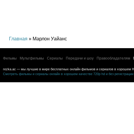
Главная
» Марлон Уайанс
Фильмы
Мультфильмы
Сериалы
Передачи и шоу
Правообладателям
rezka.ac — мы лучшие в мире бесплатных онлайн фильмов и сериалов в хорошем H
Смотреть фильмы и сериалы онлайн в хорошем качестве 720p hd и без регистрации