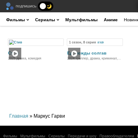
ПОДПИШИСЬ
Фильмы
Сериалы
Мультфильмы
Аниме
Новин
1 сезон, 8 серия
Фильм
Сериал
Стив
Единожды солгав
2025 драма, комедия
2024 триллер, драма, криминал,
детектив
Главная
» Маркус Гарви
Фильмы
Мультфильмы
Сериалы
Передачи и шоу
Правообладателям