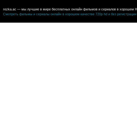
rezka.ac — мы лучшие в мире бесплатных онлайн фильмов и сериалов в хорошем H
Смотреть фильмы и сериалы онлайн в хорошем качестве 720p hd и без регистрации