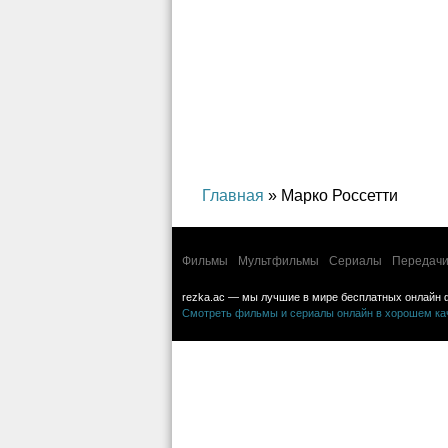
криминал, 
Главная
» Марко Россетти
Фильмы
Мультфильмы
Сериалы
Передачи
rezka.ac — мы лучшие в мире бесплатных онлайн 
Смотреть фильмы и сериалы онлайн в хорошем каче