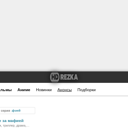
ильмы
Аниме
Новинки
Анонсы
Подборки
8 серия
Сериал
е за мафией
к, триллер, драма,