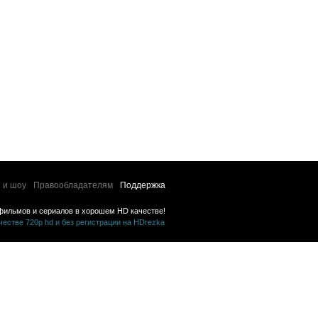
история
 и шоу
Правообладателям
Поддержка
фильмов и сериалов в хорошем HD качестве!
стве 720p hd и без регистрации на HDrezka