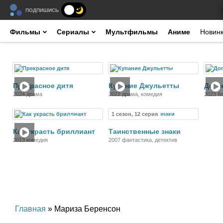
ПОДПИШИСЬ
Фильмы
Сериалы
Мультфильмы
Аниме
Новин
Фильм
Фильм
Прекрасное дитя
Купание Джульетты
Догм
2024 драма
2022 драма, комедия
2023 б
1 сезон, 12 серия
Фильм
Сериал
Как украсть бриллиант
Таинственные знаки
2013 комедия
2007 фантастика, детектив
Главная
» Мариза Беренсон