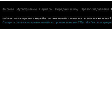
Фильмы
Мультфильмы
Сериалы
Передачи и шоу
Правообладателям
rezka.ac — мы лучшие в мире бесплатных онлайн фильмов и сериалов в хорошем H
Смотреть фильмы и сериалы онлайн в хорошем качестве 720p hd и без регистрации