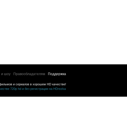
 и шоу
Правообладателям
Поддержка
фильмов и сериалов в хорошем HD качестве!
стве 720p hd и без регистрации на HDrezka