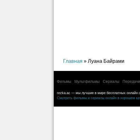
Главная
» Луана Байрами
Фильмы
Мультфильмы
Сериалы
Передачи
rezka.ac — мы лучшие в мире бесплатных онлайн 
Смотреть фильмы и сериалы онлайн в хорошем каче