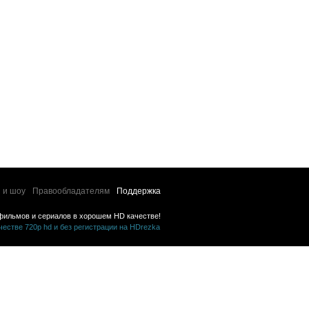
 и шоу
Правообладателям
Поддержка
фильмов и сериалов в хорошем HD качестве!
стве 720p hd и без регистрации на HDrezka