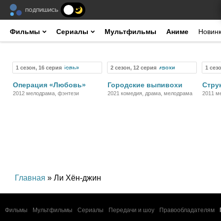
ПОДПИШИСЬ
Фильмы
Сериалы
Мультфильмы
Аниме
Новин
1 сезон, 16 серия
2 сезон, 12 серия
1 сез
Сериал
Сериал
Операция «Любовь»
Городские выпивохи
Стру
2012 мелодрама, фэнтези
2021 комедия, драма, мелодрама
2011 м
Главная
» Ли Хён-джин
Фильмы
Мультфильмы
Сериалы
Передачи и шоу
Правообладателям