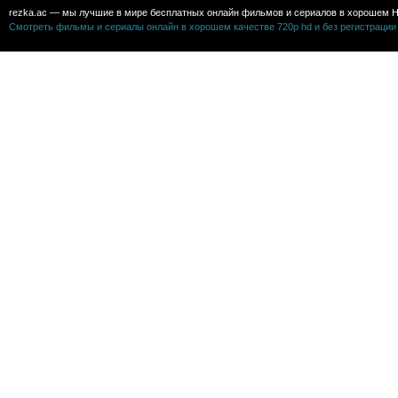
rezka.ac — мы лучшие в мире бесплатных онлайн фильмов и сериалов в хорошем H
Смотреть фильмы и сериалы онлайн в хорошем качестве 720p hd и без регистрации