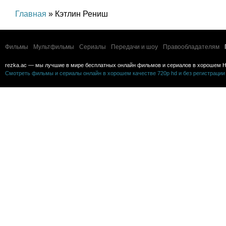
Главная
» Кэтлин Рениш
Фильмы
Мультфильмы
Сериалы
Передачи и шоу
Правообладателям
rezka.ac — мы лучшие в мире бесплатных онлайн фильмов и сериалов в хорошем H
Смотреть фильмы и сериалы онлайн в хорошем качестве 720p hd и без регистрации