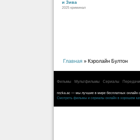
и Зива
2025 криминал
Главная
» Кэролайн Бултон
Фильмы
Мультфильмы
Сериалы
Передачи
rezka.ac — мы лучшие в мире бесплатных онлайн 
Смотреть фильмы и сериалы онлайн в хорошем каче