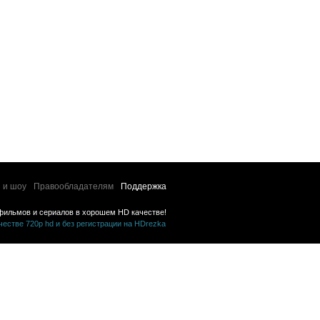
 и шоу
Правообладателям
Поддержка
фильмов и сериалов в хорошем HD качестве!
стве 720p hd и без регистрации на HDrezka