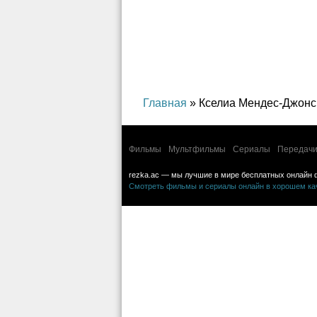
криминал, детектив
Главная
» Кселиа Мендес-Джонс
Фильмы
Мультфильмы
Сериалы
Передачи
rezka.ac — мы лучшие в мире бесплатных онлайн 
Смотреть фильмы и сериалы онлайн в хорошем каче