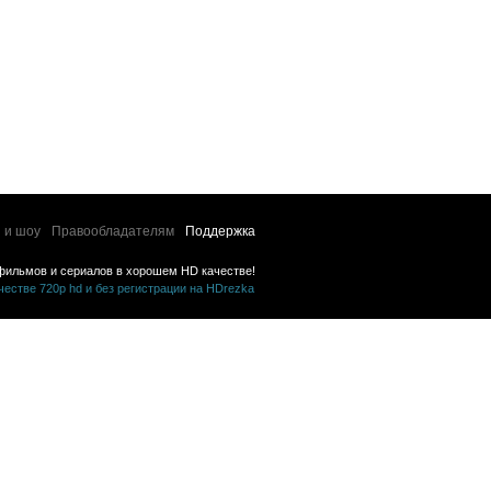
 и шоу
Правообладателям
Поддержка
фильмов и сериалов в хорошем HD качестве!
стве 720p hd и без регистрации на HDrezka