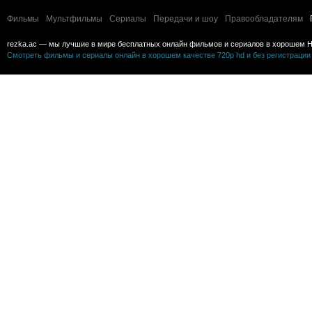
Фильмы
Мультфильмы
Сериалы
Передачи и шоу
Правообладателям
rezka.ac — мы лучшие в мире бесплатных онлайн фильмов и сериалов в хорошем H
Смотреть фильмы и сериалы онлайн в хорошем качестве 720p hd и без регистрации