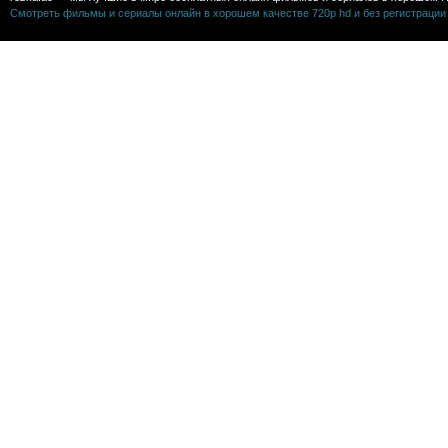
Смотреть фильмы и сериалы онлайн в хорошем качестве 720p hd и без регистрации