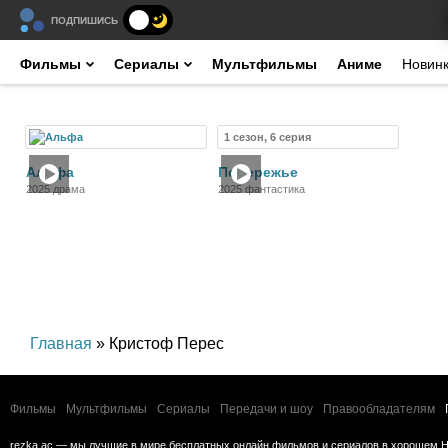
ПОДПИШИСЬ
Фильмы
Сериалы
Мультфильмы
Аниме
Новин
1 сезон, 6 серия
Фильм
Сериал
Альфа
Побережье
2025 драма
2025 фантастика
Главная
» Кристоф Перес
Фильмы
Мультфильмы
Сериалы
Передачи и шоу
Правообладателям
rezka.ac — мы лучшие в мире бесплатных онлайн фильмов и сериалов в хорошем H