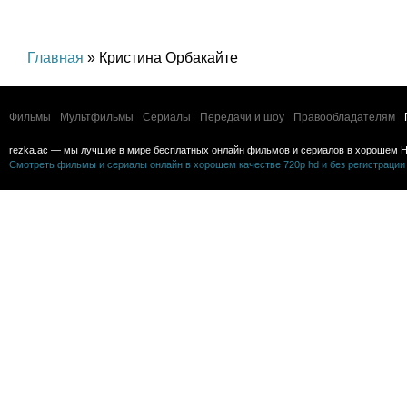
Главная
» Кристина Орбакайте
Фильмы
Мультфильмы
Сериалы
Передачи и шоу
Правообладателям
rezka.ac — мы лучшие в мире бесплатных онлайн фильмов и сериалов в хорошем H
Смотреть фильмы и сериалы онлайн в хорошем качестве 720p hd и без регистрации