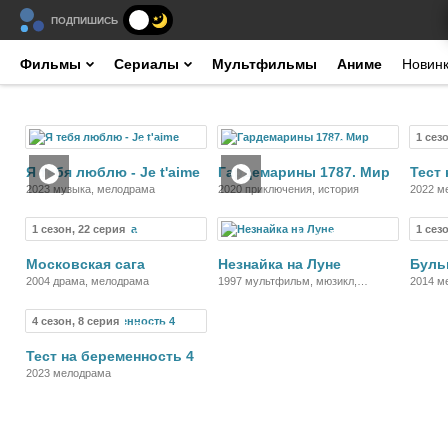
ПОДПИШИСЬ
Фильмы
Сериалы
Мультфильмы
Аниме
Новин
1 сез
Фильм
Фильм
Я тебя люблю - Je t'aime
Гардемарины 1787. Мир
Тест
2023 музыка, мелодрама
2020 приключения, история
2022 м
1 сезон, 22 серия
1 сез
Сериал
Мультфильм
Московская сага
Незнайка на Луне
Буль
2004 драма, мелодрама
1997 мультфильм, мюзикл,
2014 м
фантастика, фэнтези, комедия,
приключения
4 сезон, 8 серия
Сериал
Тест на беременность 4
2023 мелодрама