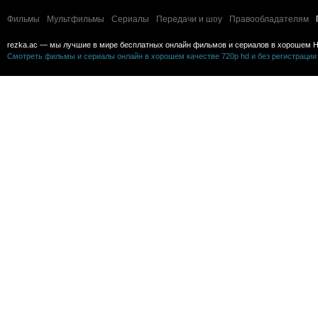
Фильмы
Мультфильмы
Сериалы
Передачи и шоу
Правообладателям
rezka.ac — мы лучшие в мире бесплатных онлайн фильмов и сериалов в хорошем H
Смотреть фильмы и сериалы онлайн в хорошем качестве 720p hd и без регистрации