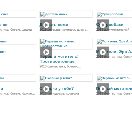
детектив, приключения
Фильм
Фильм
Ф
снег
Достать ножи
Суперсобаки
стика, боевик, драма
2019 детектив, комедия, драма,
2019 документальный
криминал
Фильм
Фильм
Ф
ная
Мстители: Эра А
Первый мститель:
а
2015 фантастика, боеви
Противостояние
приключения
2016 фантастика, боевик,
приключения
Фильм
Фильм
Ф
ли
Сколько у тебя?
Первый мстител
стика, боевик, фэнтези,
2011 мелодрама, комедия
2011 фантастика, боеви
ия
приключения, военный