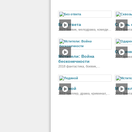
детектив
Фильм
Без ответа
Сквозь 
2023 боевик, мелодрама, комедия,
2013 фанта
приключения
Фильм
Одарен
Мстители: Война
2017 драм
бесконечности
2018 фантастика, боевик,
приключения
Фильм
Ледяной
Мстите
2012 триллер, драма, криминал,
2012 фанта
биография
приключен