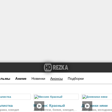
ильмы
Аниме
Новинки
Анонсы
Подборки
Фильм
Фильм
Ф
алистка
Миссия: Красный
Дневники няни
драма, комедия
2024 фэнтези, боевик, комедия,
2007 драма, мелодрама