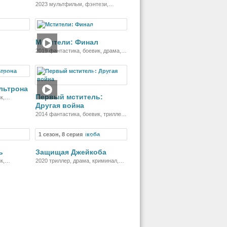
2023 мультфильм, фэнтези,
боевик, мелодрама, комедия,
приключения, музыка
ильм
Фильм
Мстители: Финал
2019 фантастика, боевик, драма,
приключения
ильм
Фильм
льтрона
Первый мститель:
к,
Другая война
2014 фантастика, боевик, триллер,
приключения
1 сезон, 8 серия
ильм
Сериал
ь
Защищая Джейкоба
к,
2020 триллер, драма, криминал,
детектив