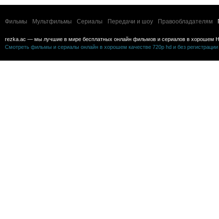
Фильмы
Мультфильмы
Сериалы
Передачи и шоу
Правообладателям
rezka.ac — мы лучшие в мире бесплатных онлайн фильмов и сериалов в хорошем H
Смотреть фильмы и сериалы онлайн в хорошем качестве 720p hd и без регистрации