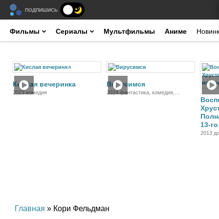
ПОДПИШИСЬ
Фильмы
Сериалы
Мультфильмы
Аниме
Новин
Фильм
Фильм
Кислая вечеринка
Вирусимся
2023 комедия
2024 фантастика, комедия,
Восп
приключения
Хрус
Полн
13-го
2013 д
Главная
» Кори Фельдман