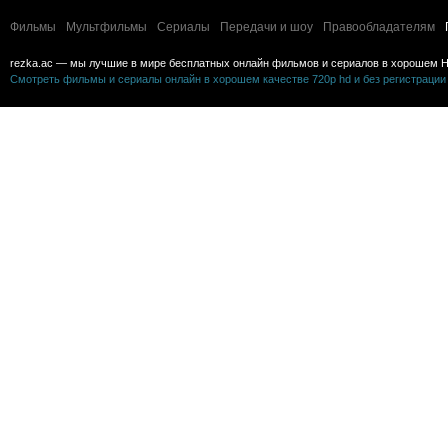
Фильмы
Мультфильмы
Сериалы
Передачи и шоу
Правообладателям
rezka.ac — мы лучшие в мире бесплатных онлайн фильмов и сериалов в хорошем H
Смотреть фильмы и сериалы онлайн в хорошем качестве 720p hd и без регистрации