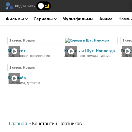
ПОДПИШИСЬ
Фильмы
Сериалы
Мультфильмы
Аниме
Новин
1 сезон, 8 серия
1 сез
Сериал
Фильм
Малахит
Король и Шут. Навсегда
Госу
2026 фэнтези, приключения
2026 фэнтези, комедия, драма,
2025 д
приключения, музыка
1 сезон, 9 серия
Сериал
Калимба
2024 драма, детектив
Главная
» Константин Плотников