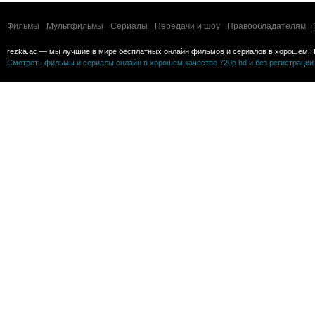
Фильмы
Мультфильмы
Сериалы
Передачи и шоу
Правообладателям
rezka.ac — мы лучшие в мире бесплатных онлайн фильмов и сериалов в хорошем H
Смотреть фильмы и сериалы онлайн в хорошем качестве 720p hd и без регистрации