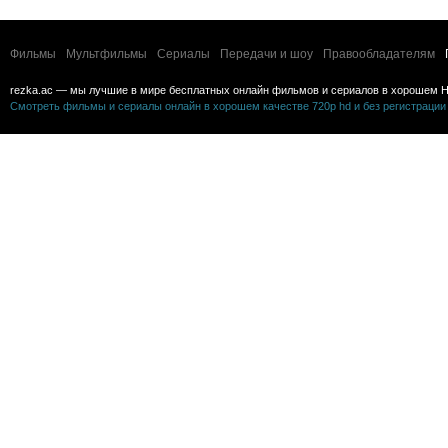
Фильмы
Мультфильмы
Сериалы
Передачи и шоу
Правообладателям
rezka.ac — мы лучшие в мире бесплатных онлайн фильмов и сериалов в хорошем H
Смотреть фильмы и сериалы онлайн в хорошем качестве 720p hd и без регистрации