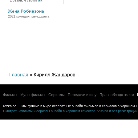
1 сезон, 4 серия
Сериал
Жена Робинзона
2021 комедия, мелодрама
Главная
» Кирилл Жандаров
Фильмы
Мультфильмы
Сериалы
Передачи и шоу
Правообладателям
rezka.ac — мы лучшие в мире бесплатных онлайн фильмов и сериалов в хорошем H
Смотреть фильмы и сериалы онлайн в хорошем качестве 720p hd и без регистрации