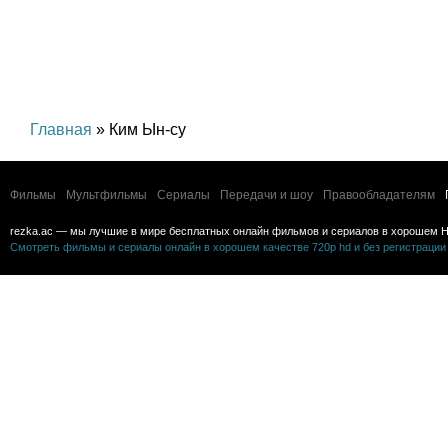
Главная
» Ким Ын-су
Фильмы
Мультфильмы
Сериалы
Передачи и шоу
Правообладателям
rezka.ac — мы лучшие в мире бесплатных онлайн фильмов и сериалов в хорошем H
Смотреть фильмы и сериалы онлайн в хорошем качестве 720p hd и без регистрации