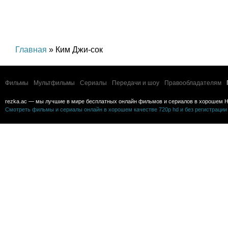
Главная
» Ким Джи-сок
Фильмы
Мультфильмы
Сериалы
Передачи и шоу
Правообладателям
rezka.ac — мы лучшие в мире бесплатных онлайн фильмов и сериалов в хорошем H
Смотреть фильмы и сериалы онлайн в хорошем качестве 720p hd и без регистрации