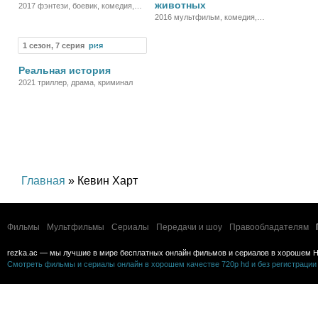
животных
2017 фэнтези, боевик, комедия,
приключения
2016 мультфильм, комедия,
приключения, семейный
1 сезон, 7 серия
Сериал
Реальная история
2021 триллер, драма, криминал
Главная
» Кевин Харт
Фильмы
Мультфильмы
Сериалы
Передачи и шоу
Правообладателям
rezka.ac — мы лучшие в мире бесплатных онлайн фильмов и сериалов в хорошем H
Смотреть фильмы и сериалы онлайн в хорошем качестве 720p hd и без регистрации