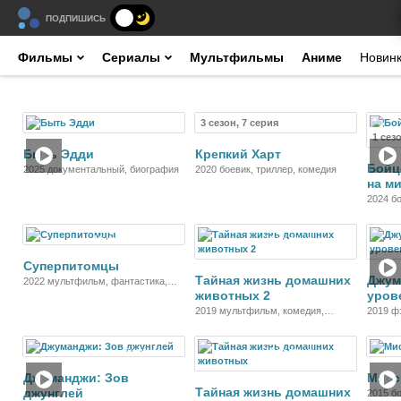
ПОДПИШИСЬ
Фильмы
Сериалы
Мультфильмы
Аниме
Новин
3 сезон, 7 серия
Фильм
Сериал
1 сез
Быть Эдди
Крепкий Харт
Бойц
2025 документальный, биография
2020 боевик, триллер, комедия
на м
2024 б
Мультфильм
Мультфильм
Суперпитомцы
Тайная жизнь домашних
Джум
2022 мультфильм, фантастика,
животных 2
уров
фэнтези, боевик, комедия,
криминал, приключения, семейный
2019 мультфильм, комедия,
2019 ф
приключения, семейный
приклю
Фильм
Мультфильм
Джуманджи: Зов
Мисс
Тайная жизнь домашних
джунглей
2015 б