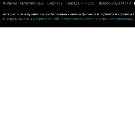
Фильмы
Мультфильмы
Сериалы
Передачи и шоу
Правообладателям
rezka.ac — мы лучшие в мире бесплатных онлайн фильмов и сериалов в хорошем H
Смотреть фильмы и сериалы онлайн в хорошем качестве 720p hd и без регистрации