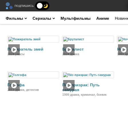
ПОДПИШИСЬ
Фильмы
Сериалы
Мультфильмы
Аниме
Новин
Фильм
Фильм
Пожиратель змей
Бруталист
Ночь
2024 ужасы
2024 драма
1991 д
Фильм
Фильм
Голгофа
Пёс-призрак: Путь
самурая
2013 драма, детектив
1999 драма, криминал, боевик