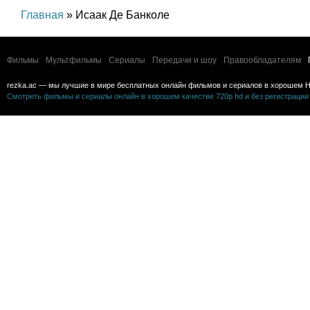
Главная
» Исаак Де Банколе
Фильмы
Мультфильмы
Сериалы
Передачи и шоу
Правообладателям
rezka.ac — мы лучшие в мире бесплатных онлайн фильмов и сериалов в хорошем H
Смотреть фильмы и сериалы онлайн в хорошем качестве 720p hd и без регистрации