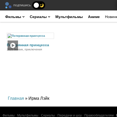
ПОДПИШИСЬ
Фильмы
Сериалы
Мультфильмы
Аниме
Новин
Фильм
Потерянная принцесса
2025 боевик, приключения
Главная
» Ирма Лэйк
Фильмы
Мультфильмы
Сериалы
Передачи и шоу
Правообладателям