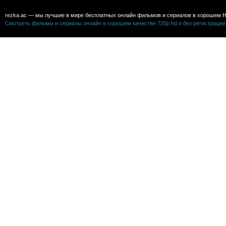
rezka.ac — мы лучшие в мире бесплатных онлайн фильмов и сериалов в хорошем H
Смотреть фильмы и сериалы онлайн в хорошем качестве 720p hd и без регистрации