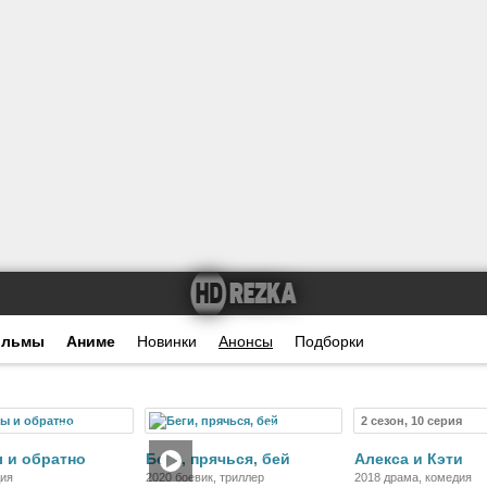
ильмы
Аниме
Новинки
Анонсы
Подборки
2 сезон, 10 серия
Фильм
Фильм
Се
 и обратно
Беги, прячься, бей
Алекса и Кэти
дия
2020 боевик, триллер
2018 драма, комедия