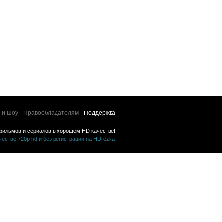
 и шоу
Правообладателям
Поддержка
фильмов и сериалов в хорошем HD качестве!
стве 720p hd и без регистрации на HDrezka