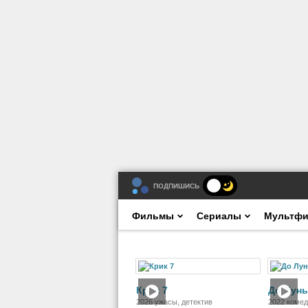
ПОДПИШИСЬ
Фильмы
Сериалы
Мультф
Фильм
Крик 7
До Луны
2026 ужасы, детектив
2022 коме