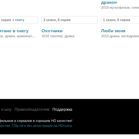
дракон
2018 мультфильм, сем
5 серия
2 сезон, 6 серия
1 сезон, 6 серия
Сериал
Сериал
Се
ятано в снегу
Охотники
Люби меня
ер, драма, криминал,
2018 триллер, драма
2019 драма, мелодрама
 и шоу
Правообладателям
Поддержка
фильмов и сериалов в хорошем HD качестве!
стве 720p hd и без регистрации на HDrezka