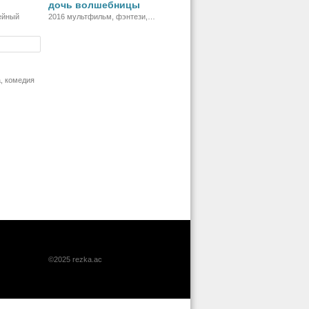
дочь волшебницы
ейный
2016 мультфильм, фэнтези,
комедия, приключения, семейный
риал
, комедия
©2025 rezka.ac