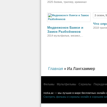
2025 боевик, триллер, криминал
2 сезон, 
Мультфильм
Что спр
Медвежонок Бамси и
2018 трилл
Замок Разбойников
детектив
2014 мультфильм, мюзикл,
комедия, приключения, семейный
Главная
» Иа Лангхаммер
Фильмы
Мультфильмы
Сериалы
Передачи
rezka.ac — мы лучшие в мире бесплатных онлайн 
Смотреть фильмы и сериалы онлайн в хорошем каче