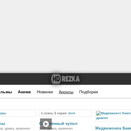
ильмы
Аниме
Новинки
Анонсы
Подборки
1 сезон, 6 серия
Фильм
Сериал
Мультф
оры
Стеклянный купол
Медвежонок Бам
ер, драма, криминал
2025 драма, криминал