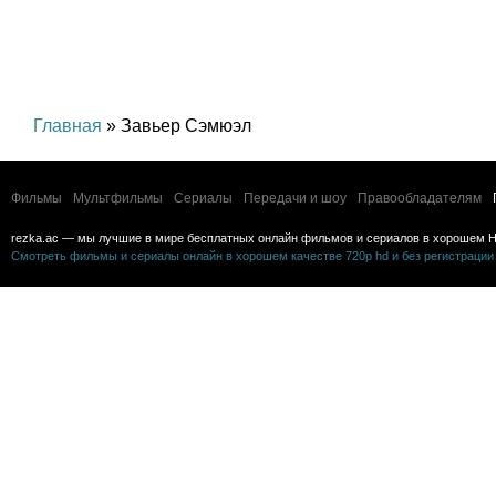
Главная
» Завьер Сэмюэл
Фильмы
Мультфильмы
Сериалы
Передачи и шоу
Правообладателям
rezka.ac — мы лучшие в мире бесплатных онлайн фильмов и сериалов в хорошем H
Смотреть фильмы и сериалы онлайн в хорошем качестве 720p hd и без регистрации