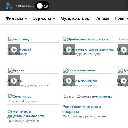
ПОДПИШИСЬ
Фильмы
Сериалы
Мультфильмы
Аниме
Новин
1 сез
Фильм
Фильм
На помощь!
Проблемы с шампанским
Похи
2026 триллер
2025 мелодрама, комедия
2025 т
Фильм
Фильм
Ярость
Тайное влечение
Цуна
2014 боевик, драма, военный
2012 драма, мелодрама
2011 уж
драма,
1 сезон, 10 серия
Сериал
Сериал
1 сезон, 6 серия
Расскажи мне свои
Семь типов
секреты
двусмысленности
2021 триллер, драма, криминал,
2017 драма, детектив
детектив